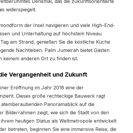
eltberühmtes Denkmal, das die zukunftsorientierte
s widerspiegelt.
ondform der Insel navigieren und viele High-End-
s Essen und Unterhaltung auf höchstem Niveau
 Tag am Strand, genießen Sie die köstliche Küche
regende Nachtleben. Palm Jumeirah bietet Gästen
an keinem anderen Ort zu finden ist.
n die Vergangenheit und Zukunft
iner Eröffnung im Jahr 2018 eine der
anzieht. Dieses große rechteckige Bauwerk ragt
 atemberaubenden Panoramablick auf die
r Bilderrahmen zeigt, wie sich die Stadt von den
ihrem heutigen Status als Weltmetropole entwickelt
er betreten, beginnen Sie eine immersive Reise, die