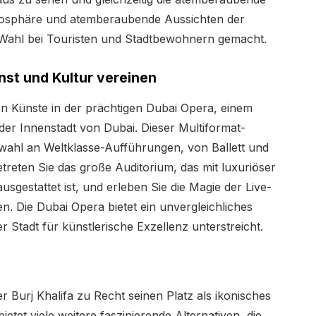
tmosphäre und atemberaubende Aussichten der
 Wahl bei Touristen und Stadtbewohnern gemacht.
nst und Kultur vereinen
den Künste in der prächtigen Dubai Opera, einem
er Innenstadt von Dubai. Dieser Multiformat-
uswahl an Weltklasse-Aufführungen, von Ballett und
treten Sie das große Auditorium, das mit luxuriöser
sgestattet ist, und erleben Sie die Magie der Live-
en. Die Dubai Opera bietet ein unvergleichliches
r Stadt für künstlerische Exzellenz unterstreicht.
 Burj Khalifa zu Recht seinen Platz als ikonisches
tet viele weitere faszinierende Alternativen, die