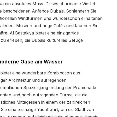
iya ein absolutes Muss. Dieses charmante Viertel
die bescheidenen Anfänge Dubais. Schlendern Sie
itionellen Windtürmen und wunderschön erhaltenen
alerien, Museen und urige Cafés und tauchen Sie
re. Al Bastakiya bietet eine einzigartige
zu erleben, die Dubais kulturelles Gefüge
 moderne Oase am Wasser
bietet eine wunderbare Kombination aus
liger Architektur und aufregenden
gemütlichen Spaziergang entlang der Promenade
achten und hoch aufragenden Türme, die die
tliches Mittagessen in einem der zahlreichen
e eine einmalige Yachtfahrt, um die Stadt von
s zu sehen und gleichzeitig die atemberaubende